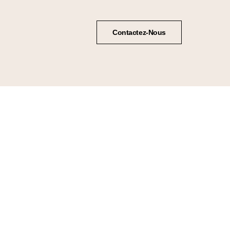
Contactez-Nous
Notre usine
Notre technologie
Nos services
Copyright © 2012 Hixenmirror- Tous droits
réservés