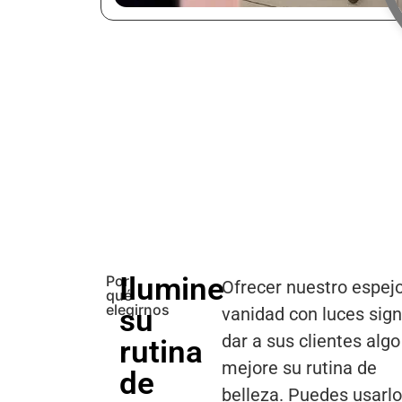
Ilumine
Por
Ofrecer nuestro espej
qué
elegirnos
su
vanidad con luces sign
dar a sus clientes alg
rutina
mejore su rutina de
de
belleza. Puedes usarl