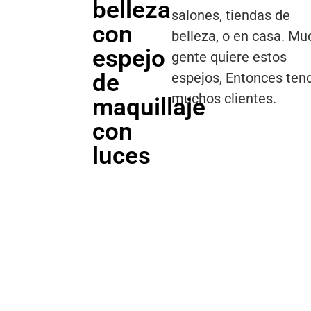
belleza
salones, tiendas de
con
belleza, o en casa. Mu
espejo
gente quiere estos
de
espejos, Entonces ten
muchos clientes.
maquillaje
con
luces