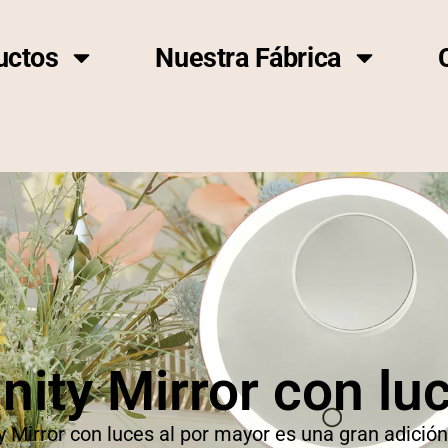
uctos
Nuestra Fábrica
nity Mirror con lu
 Mirror con luces al por mayor es una gran adición