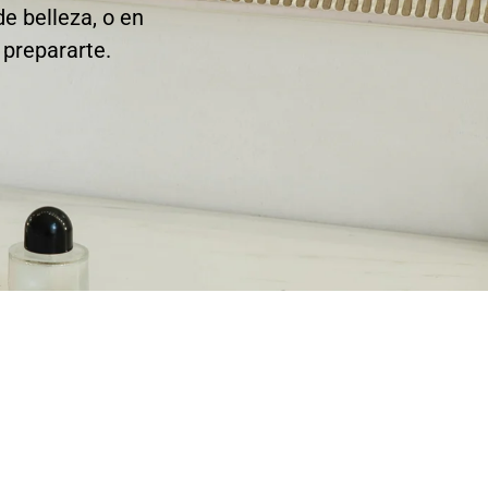
e belleza, o en
 prepararte.