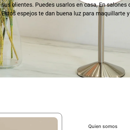
a sus clientes. Puedes usarlos en casa, En salones d
. Estos espejos te dan buena luz para maquillarte y
Quien somos