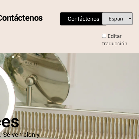
Contáctenos
Contáctenos
Editar
traducción
ces
. Se ven bien y