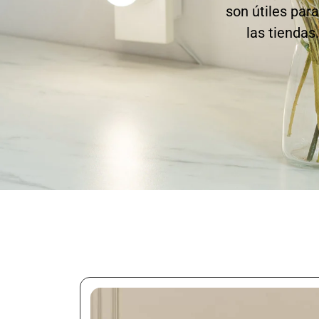
son útiles par
las tiendas